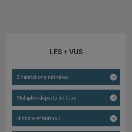
de La Bresse en août
LES
+
VUS
06/08
Remiremont : Vincent Munier sera le parrain du
3 habitations détruites
premier Festival du Film d’Émotions
Multiples départs de feux
Histoire et humour