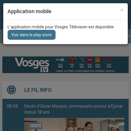
×
Application mobile
Recherc
DIRECT
L'application mobile pour Vosges Télévision est disponible.
Voir dans le play store
Le journal
La météo
Grille des program
LE FIL INFO
08/08
Décès d’Olivier Marquis, commissaire-priseur à Épinal
depuis 38 ans