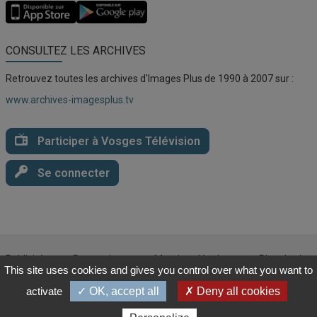
Application
Application
Vosges
Vosges
TV
TV
pour
pour
CONSULTEZ LES ARCHIVES
iOS
Android
Retrouvez toutes les archives d'Images Plus de 1990 à 2007 sur :
www.archives-imagesplus.tv
Participer à Vosges Télévision
04/08
Épinal : trois artistes réunies pour l’exposition «
Couleurs et matières »
Se connecter
Publicité
Partenaires
Mentions légales
Plan du site
This site uses cookies and gives you control over what you want to
CGU
Politique de confidentialité
Cookies
activate
✓ OK, accept all
✗ Deny all cookies
© 2025