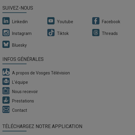
SUIVEZ-NOUS
Linkedin
Youtube
Facebook
Instagram
Tiktok
Threads
05/08
Gérardmer : la Guinguette au bord du lac revient le 6
Bluesky
août au parc du Trexeau
INFOS GÉNÉRALES
A propos de Vosges Télévision
L'équipe
Nous recevoir
Prestations
Contact
04/08
Pollution de la Belvitte : un arrêté interdit la pêche et
TÉLÉCHARGEZ NOTRE APPLICATION
l’abreuvement dans six communes