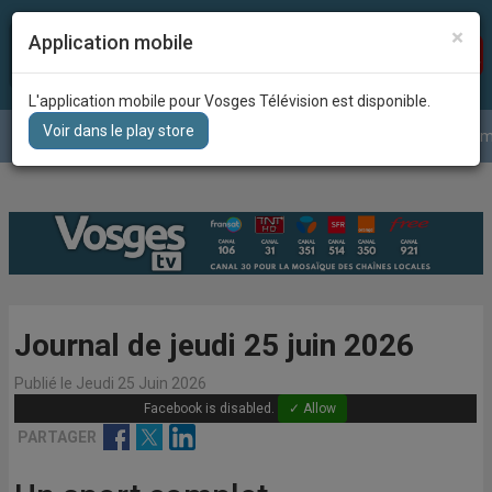
×
Application mobile
Recherc
DIRECT
L'application mobile pour Vosges Télévision est disponible.
Voir dans le play store
Le journal
La météo
Grille des program
Journal de jeudi 25 juin 2026
Publié le Jeudi 25 Juin 2026
Facebook is disabled.
✓ Allow
Facebook
Twitter
Linkedin
PARTAGER