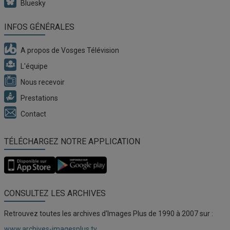
Bluesky
INFOS GÉNÉRALES
A propos de Vosges Télévision
L'équipe
Nous recevoir
Prestations
Contact
TÉLÉCHARGEZ NOTRE APPLICATION
Application
Application
Vosges
Vosges
TV
TV
pour
pour
CONSULTEZ LES ARCHIVES
iOS
Android
Retrouvez toutes les archives d'Images Plus de 1990 à 2007 sur :
www.archives-imagesplus.tv