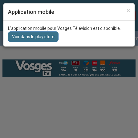
×
Application mobile
Recherc
DIRECT
L'application mobile pour Vosges Télévision est disponible.
Voir dans le play store
Le journal
La météo
Grille des program