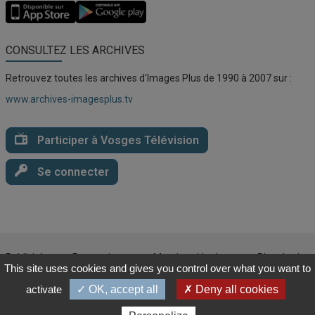
Application
Application
Vosges
Vosges
TV
TV
pour
pour
CONSULTEZ LES ARCHIVES
iOS
Android
Retrouvez toutes les archives d'Images Plus de 1990 à 2007 sur :
www.archives-imagesplus.tv
Participer à Vosges Télévision
Se connecter
Publicité
Partenaires
Mentions légales
Plan du site
This site uses cookies and gives you control over what you want to
CGU
Politique de confidentialité
Cookies
activate
✓ OK, accept all
✗ Deny all cookies
© 2025